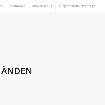
en
Positionen
Über den AFT
Mitgliedsfakultätentage
 HÄNDEN