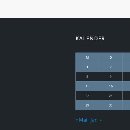
KALENDER
M
D
1
2
8
9
15
16
22
23
29
30
« Mai
Jan. »