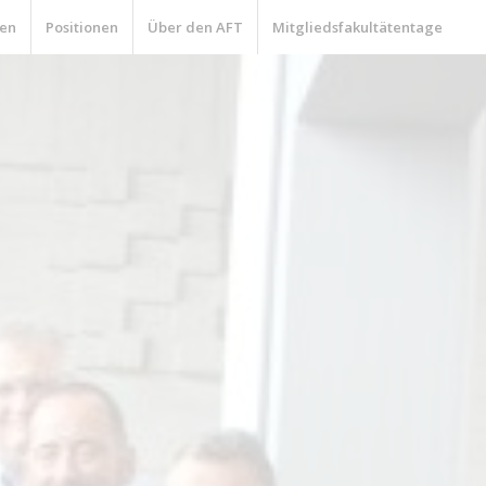
en
Positionen
Über den AFT
Mitgliedsfakultätentage