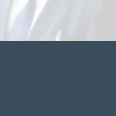
KALENDER
M
D
1
7
8
14
15
21
22