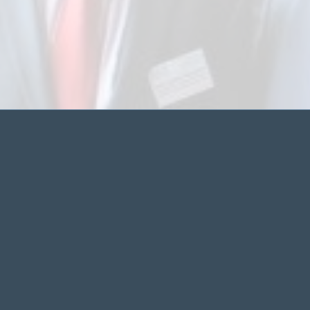
ANSCHRIFT
Allgemeiner Fakultätentag e.V.
Karpfenweg 1
D-76189 Karlsruhe
Telefon: +49 173 4383864