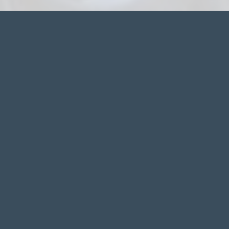
ANSCHRIFT
Allgemeiner Fakultätentag e.V.
Karpfenweg 1
D-76189 Karlsruhe
Telefon: +49 173 4383864