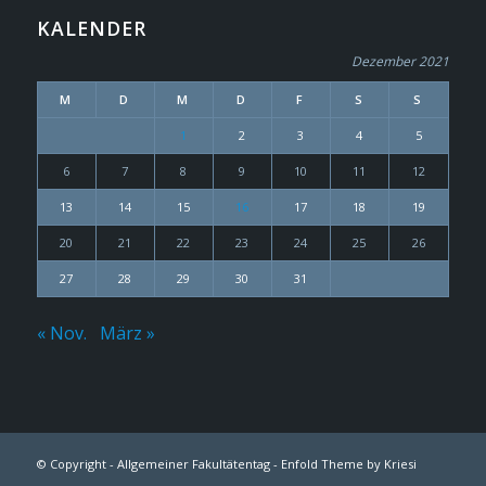
KALENDER
Dezember 2021
M
D
M
D
F
S
S
1
2
3
4
5
6
7
8
9
10
11
12
13
14
15
16
17
18
19
20
21
22
23
24
25
26
27
28
29
30
31
« Nov.
März »
© Copyright -
Allgemeiner Fakultätentag
-
Enfold Theme by Kriesi