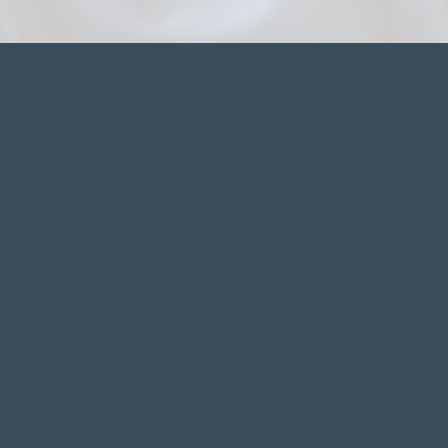
ANSCHRIFT
Allgemeiner Fakultätentag e.V.
Karpfenweg 1
D-76189 Karlsruhe
Telefon: +49 173 4383864